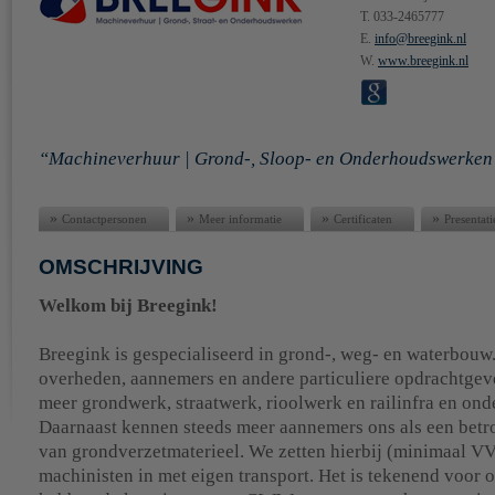
T. 033-2465777
E.
info@breegink.nl
W.
www.breegink.nl
Machineverhuur | Grond-, Sloop- en Onderhoudswerken
»
»
»
»
Contactpersonen
Meer informatie
Certificaten
Presentati
OMSCHRIJVING
Welkom bij Breegink!
Breegink is gespecialiseerd in grond-, weg- en waterbouw.
overheden, aannemers en andere particuliere opdrachtgev
meer grondwerk, straatwerk, rioolwerk en railinfra en on
Daarnaast kennen steeds meer aannemers ons als een bet
van grondverzetmaterieel. We zetten hierbij (minimaal V
machinisten in met eigen transport. Het is tekenend voor 