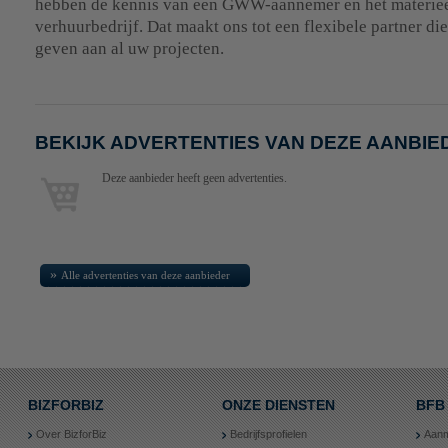
hebben de kennis van een GWW-aannemer en het materiee
verhuurbedrijf. Dat maakt ons tot een flexibele partner di
geven aan al uw projecten.
BEKIJK ADVERTENTIES VAN DEZE AANBIE
Deze aanbieder heeft geen advertenties.
»
Alle advertenties van deze aanbieder
BIZFORBIZ
ONZE DIENSTEN
BFB
Over BizforBiz
Bedrijfsprofielen
Aanm