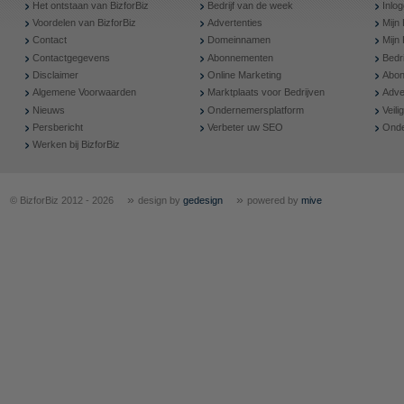
Het ontstaan van BizforBiz
Bedrijf van de week
Inlo
Voordelen van BizforBiz
Advertenties
Mijn 
Contact
Domeinnamen
Mijn
Contactgegevens
Abonnementen
Bedr
Disclaimer
Online Marketing
Abon
Algemene Voorwaarden
Marktplaats voor Bedrijven
Adve
Nieuws
Ondernemersplatform
Veil
Persbericht
Verbeter uw SEO
Onde
Werken bij BizforBiz
»
»
© BizforBiz 2012 - 2026
design by
gedesign
powered by
mive