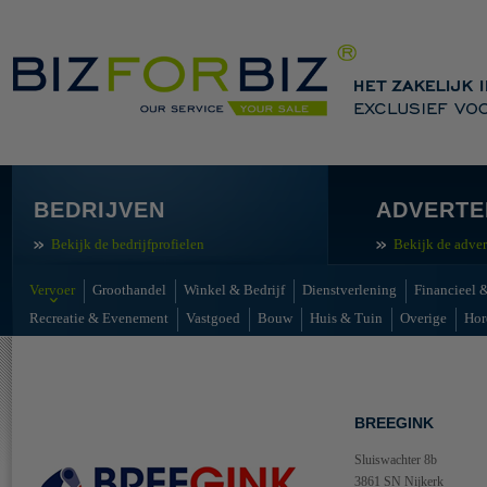
BEDRIJVEN
ADVERTE
Bekijk de bedrijfprofielen
Bekijk de adver
Vervoer
Groothandel
Winkel & Bedrijf
Dienstverlening
Financieel &
Recreatie & Evenement
Vastgoed
Bouw
Huis & Tuin
Overige
Hor
BREEGINK
Sluiswachter 8b
3861 SN Nijkerk