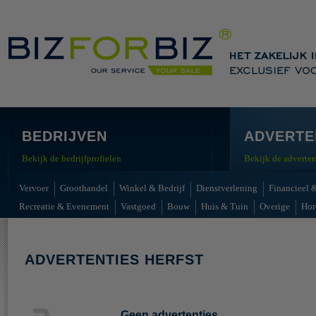
BEDRIJVEN
ADVERTE
Bekijk de bedrijfprofielen
Bekijk de adverten
Vervoer
Groothandel
Winkel & Bedrijf
Dienstverlening
Financieel &
Recreatie & Evenement
Vastgoed
Bouw
Huis & Tuin
Overige
Hor
ADVERTENTIES HERFST
Geen advertenties