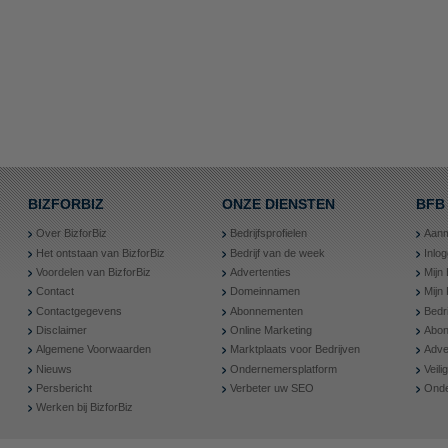
BIZFORBIZ
ONZE DIENSTEN
BFB
Over BizforBiz
Bedrijfsprofielen
Aanm
Het ontstaan van BizforBiz
Bedrijf van de week
Inlo
Voordelen van BizforBiz
Advertenties
Mijn 
Contact
Domeinnamen
Mijn
Contactgegevens
Abonnementen
Bedr
Disclaimer
Online Marketing
Abon
Algemene Voorwaarden
Marktplaats voor Bedrijven
Adve
Nieuws
Ondernemersplatform
Veil
Persbericht
Verbeter uw SEO
Onde
Werken bij BizforBiz