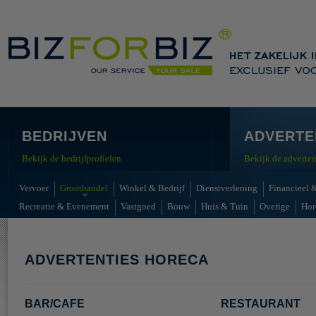
BEDRIJVEN
ADVERTE
Bekijk de bedrijfprofielen
Bekijk de adverten
Vervoer
Groothandel
Winkel & Bedrijf
Dienstverlening
Financieel &
Recreatie & Evenement
Vastgoed
Bouw
Huis & Tuin
Overige
Hor
ADVERTENTIES HORECA
BAR/CAFÉ
RESTAURANT