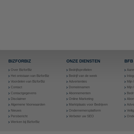
BIZFORBIZ
ONZE DIENSTEN
BFB
Over BizforBiz
Bedrijfsprofielen
Aanm
Het ontstaan van BizforBiz
Bedrijf van de week
Inlo
Voordelen van BizforBiz
Advertenties
Mijn 
Contact
Domeinnamen
Mijn
Contactgegevens
Abonnementen
Bedr
Disclaimer
Online Marketing
Abon
Algemene Voorwaarden
Marktplaats voor Bedrijven
Adve
Nieuws
Ondernemersplatform
Veil
Persbericht
Verbeter uw SEO
Onde
Werken bij BizforBiz