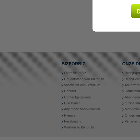
BIZFORBIZ
ONZE D
Over BizforBiz
Bedrijfspr
Het ontstaan van BizforBiz
Bedrijf v
Voordelen van BizforBiz
Advertent
Contact
Domeinn
Contactgegevens
Abonneme
Disclaimer
Online Ma
Algemene Voorwaarden
Marktplaa
Nieuws
Ondernem
Persbericht
Verbeter
Werken bij BizforBiz