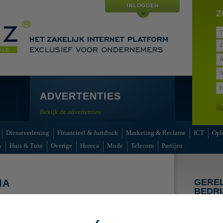
Z
Z
A
A
ADVERTENTIES
Bekijk de advertenties
Dienstverlening
Financieel & Juridisch
Marketing & Reclame
ICT
Opl
w
Huis & Tuin
Overige
Horeca
Mode
Telecom
Partijen
GERE
IA
BEDRI
enties