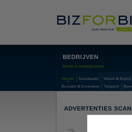
BEDRIJVEN
Bekijk de bedrijfprofielen
Vervoer
Groothandel
Winkel & Bedrijf
Recreatie & Evenement
Vastgoed
Bou
ADVERTENTIES SCAN
Geen advert