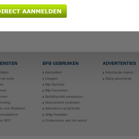
IENSTEN
BFB GEBRUIKEN
ADVERTENTIES
ofielen
Aanmelden
Advertentie maken
an de week
Inloggen
Wijzig advertentie
ies
Mijn Bizforbiz
amen
Mijn Favorieten
nten
Bedrijfsprofiel aanpassen
rketing
Abonnement verlengen
ts voor Bedrijven
Adverteren op bizforbiz
ersplatform
Veilig Handelen
 uw SEO
Ondernemer aan het woord