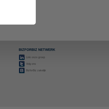
BIZFORBIZ NETWERK
Link onze groep
Volg ons
BizforBiz zakelijk