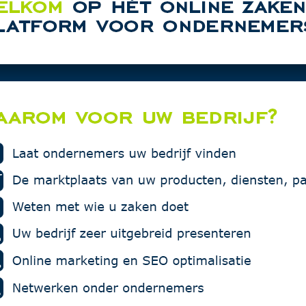
MZ Car Det
rtentie in deze rubriek.
Vakgarage
Multiprote
Den Hertog