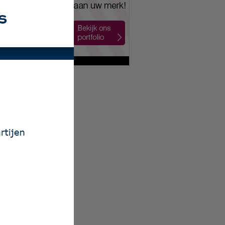
ailing Nijkerk
 Auto Nol BV
xion Nederland
 Mobiliteit