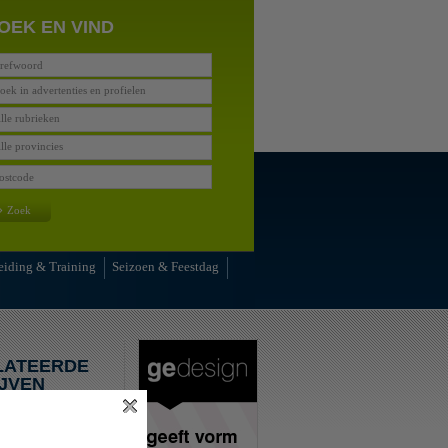
OEK EN VIND
oek in advertenties en profielen
lle rubrieken
lle provincies
»
Zoek
eiding & Training
Seizoen & Feestdag
LATEERDE
JVEN