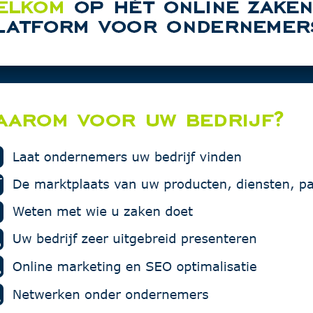
Multi Profi
TM Techni
4ME Mach
BREEGIN