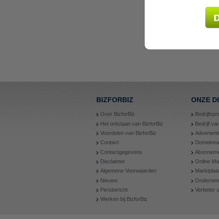
BIZFORBIZ
ONZE D
Over BizforBiz
Bedrijfspr
Het ontstaan van BizforBiz
Bedrijf v
Voordelen van BizforBiz
Advertent
Contact
Domeinn
Contactgegevens
Abonneme
Disclaimer
Online Ma
Algemene Voorwaarden
Marktplaa
Nieuws
Ondernem
Persbericht
Verbeter
Werken bij BizforBiz