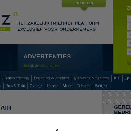
Z
Z
A
A
ADVERTENTIES
Bekijk de advertenties
Dienstverlening
Financieel & Juridisch
Marketing & Reclame
ICT
Opl
w
Huis & Tuin
Overige
Horeca
Mode
Telecom
Partijen
GERE
TAIR
BEDRI