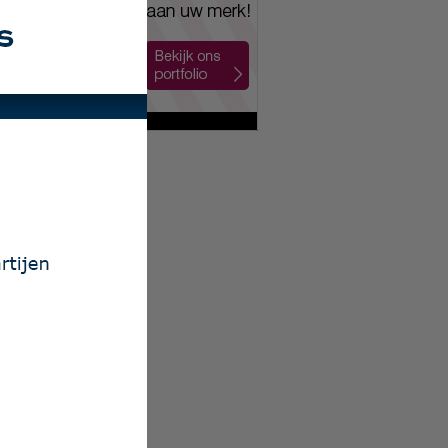
el
ek BV
ines BV
K