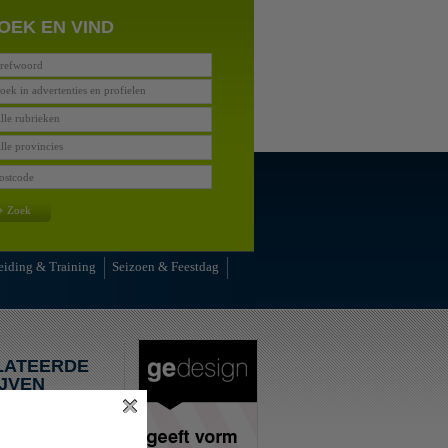
OEK EN VIND
oek in advertenties en profielen
lle rubrieken
lle provincies
»
Zoek
eiding & Training
Seizoen & Feestdag
LATEERDE
JVEN