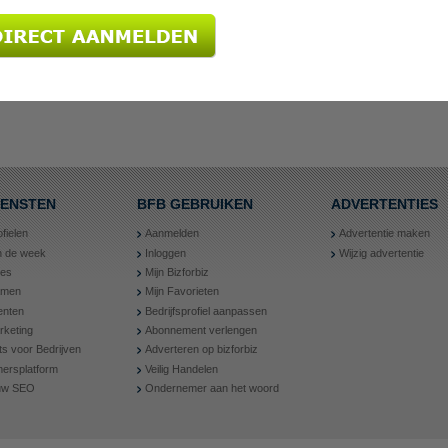
IENSTEN
BFB GEBRUIKEN
ADVERTENTIES
ofielen
Aanmelden
Advertentie maken
an de week
Inloggen
Wijzig advertentie
ies
Mijn Bizforbiz
amen
Mijn Favorieten
nten
Bedrijfsprofiel aanpassen
rketing
Abonnement verlengen
ts voor Bedrijven
Adverteren op bizforbiz
ersplatform
Veilig Handelen
 uw SEO
Ondernemer aan het woord