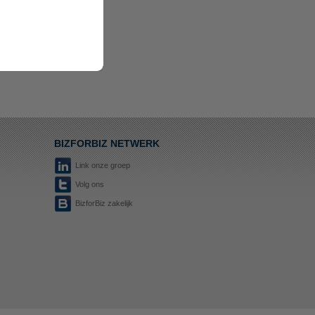
BIZFORBIZ NETWERK
Link onze groep
Volg ons
BizforBiz zakelijk