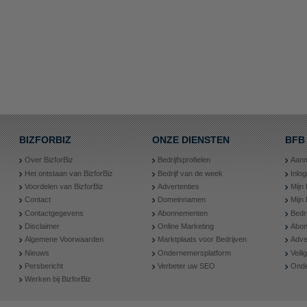
BIZFORBIZ
ONZE DIENSTEN
BFB
Over BizforBiz
Bedrijfsprofielen
Aanm
Het ontstaan van BizforBiz
Bedrijf van de week
Inlo
Voordelen van BizforBiz
Advertenties
Mijn 
Contact
Domeinnamen
Mijn
Contactgegevens
Abonnementen
Bedr
Disclaimer
Online Marketing
Abon
Algemene Voorwaarden
Marktplaats voor Bedrijven
Adve
Nieuws
Ondernemersplatform
Veil
Persbericht
Verbeter uw SEO
Onde
Werken bij BizforBiz