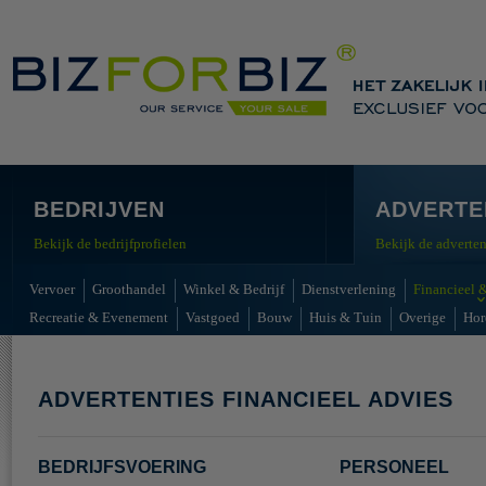
BEDRIJVEN
ADVERTE
Bekijk de bedrijfprofielen
Bekijk de adverten
Vervoer
Groothandel
Winkel & Bedrijf
Dienstverlening
Financieel &
Recreatie & Evenement
Vastgoed
Bouw
Huis & Tuin
Overige
Hor
ADVERTENTIES FINANCIEEL ADVIES
BEDRIJFSVOERING
PERSONEEL