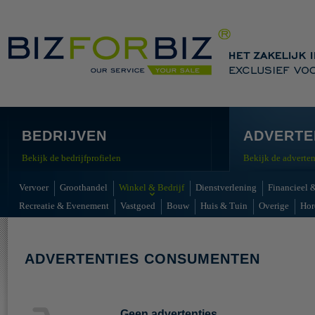
BEDRIJVEN
ADVERTE
Bekijk de bedrijfprofielen
Bekijk de adverten
Vervoer
Groothandel
Winkel & Bedrijf
Dienstverlening
Financieel &
Recreatie & Evenement
Vastgoed
Bouw
Huis & Tuin
Overige
Hor
ADVERTENTIES CONSUMENTEN
Geen advertenties