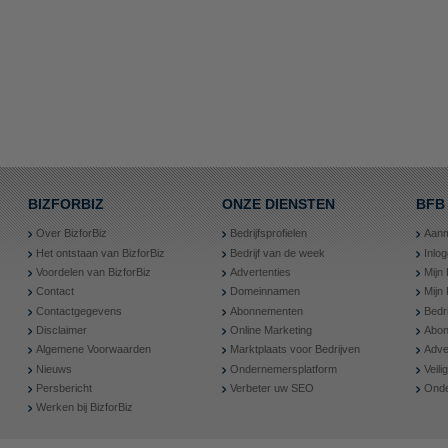
BIZFORBIZ
ONZE DIENSTEN
BFB
Over BizforBiz
Bedrijfsprofielen
Aanm
Het ontstaan van BizforBiz
Bedrijf van de week
Inlo
Voordelen van BizforBiz
Advertenties
Mijn 
Contact
Domeinnamen
Mijn
Contactgegevens
Abonnementen
Bedr
Disclaimer
Online Marketing
Abon
Algemene Voorwaarden
Marktplaats voor Bedrijven
Adve
Nieuws
Ondernemersplatform
Veil
Persbericht
Verbeter uw SEO
Onde
Werken bij BizforBiz