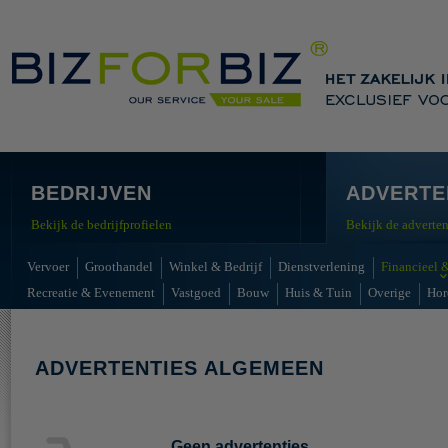
BEDRIJVEN
ADVERTE
Bekijk de bedrijfprofielen
Bekijk de adverten
Vervoer
Groothandel
Winkel & Bedrijf
Dienstverlening
Financieel &
Recreatie & Evenement
Vastgoed
Bouw
Huis & Tuin
Overige
Hor
ADVERTENTIES ALGEMEEN
Geen advertenties