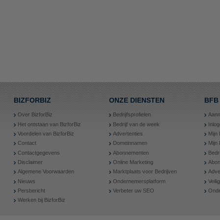
BIZFORBIZ
ONZE DIENSTEN
BFB
Over BizforBiz
Bedrijfsprofielen
Aanm
Het ontstaan van BizforBiz
Bedrijf van de week
Inlo
Voordelen van BizforBiz
Advertenties
Mijn 
Contact
Domeinnamen
Mijn
Contactgegevens
Abonnementen
Bedr
Disclaimer
Online Marketing
Abon
Algemene Voorwaarden
Marktplaats voor Bedrijven
Adve
Nieuws
Ondernemersplatform
Veil
Persbericht
Verbeter uw SEO
Onde
Werken bij BizforBiz