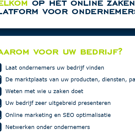
rtentie in deze rubriek.
Haan Texti