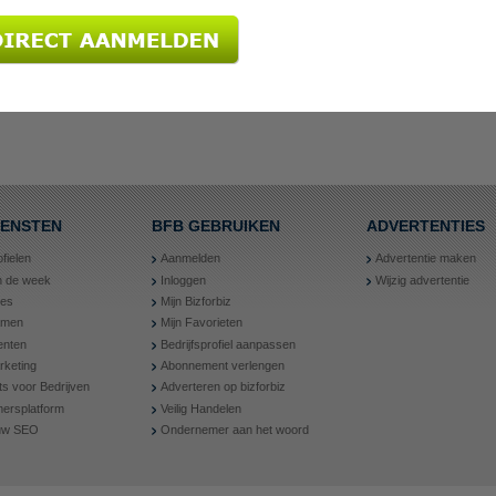
IENSTEN
BFB GEBRUIKEN
ADVERTENTIES
ofielen
Aanmelden
Advertentie maken
an de week
Inloggen
Wijzig advertentie
ies
Mijn Bizforbiz
amen
Mijn Favorieten
nten
Bedrijfsprofiel aanpassen
rketing
Abonnement verlengen
ts voor Bedrijven
Adverteren op bizforbiz
ersplatform
Veilig Handelen
 uw SEO
Ondernemer aan het woord