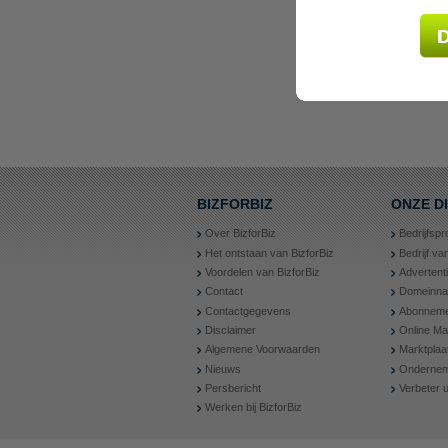
BIZFORBIZ
ONZE D
Over BizforBiz
Bedrijfspr
Het ontstaan van BizforBiz
Bedrijf v
Voordelen van BizforBiz
Advertent
Contact
Domeinn
Contactgegevens
Abonneme
Disclaimer
Online Ma
Algemene Voorwaarden
Marktplaa
Nieuws
Ondernem
Persbericht
Verbeter
Werken bij BizforBiz