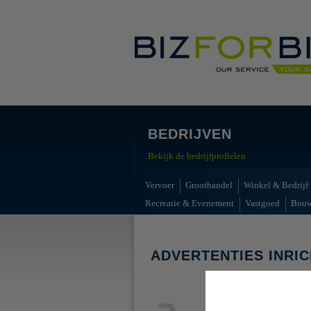
BEDRIJVEN
Bekijk de bedrijfprofielen
Vervoer
Groothandel
Winkel & Bedrijf
Recreatie & Evenement
Vastgoed
Bou
ADVERTENTIES INRI
Geen advert