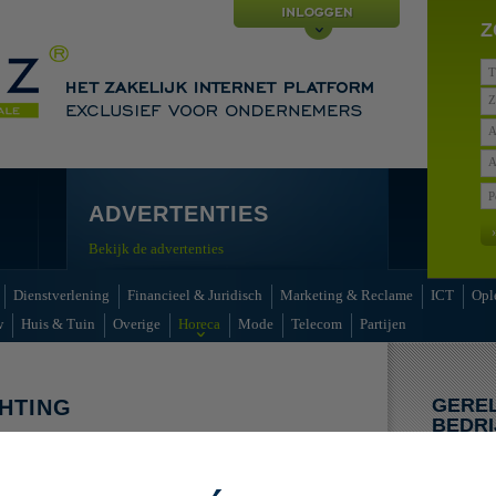
Z
Z
A
A
ADVERTENTIES
Bekijk de advertenties
Dienstverlening
Financieel & Juridisch
Marketing & Reclame
ICT
Opl
w
Huis & Tuin
Overige
Horeca
Mode
Telecom
Partijen
GERE
CHTING
BEDRI
enties