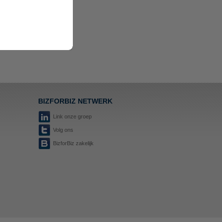
BIZFORBIZ NETWERK
Link onze groep
Volg ons
BizforBiz zakelijk