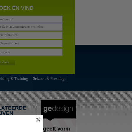
OEK EN VIND
oek in advertenties en profielen
lle rubrieken
lle provincies
»
Zoek
eiding & Training
Seizoen & Feestdag
LATEERDE
JVEN