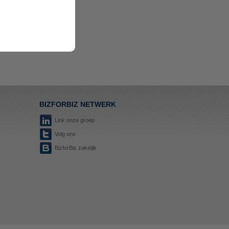
BIZFORBIZ NETWERK
Link onze groep
Volg ons
BizforBiz zakelijk