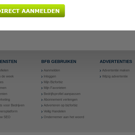
IENSTEN
BFB GEBRUIKEN
ADVERTENTIES
ofielen
Aanmelden
Advertentie maken
an de week
Inloggen
Wijzig advertentie
ies
Mijn Bizforbiz
amen
Mijn Favorieten
nten
Bedrijfsprofiel aanpassen
rketing
Abonnement verlengen
ts voor Bedrijven
Adverteren op bizforbiz
ersplatform
Veilig Handelen
 uw SEO
Ondernemer aan het woord