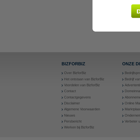
BIZFORBIZ
ONZE D
Over BizforBiz
Bedrijfspr
Het ontstaan van BizforBiz
Bedrijf v
Voordelen van BizforBiz
Advertent
Contact
Domeinn
Contactgegevens
Abonneme
Disclaimer
Online Ma
Algemene Voorwaarden
Marktplaa
Nieuws
Ondernem
Persbericht
Verbeter
Werken bij BizforBiz