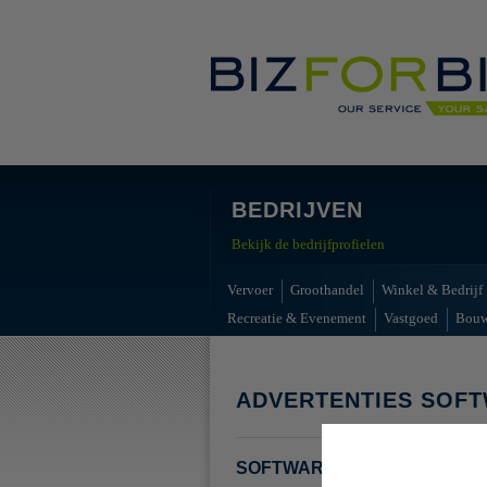
BEDRIJVEN
Bekijk de bedrijfprofielen
Vervoer
Groothandel
Winkel & Bedrijf
Recreatie & Evenement
Vastgoed
Bou
ADVERTENTIES SOF
SOFTWARE