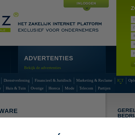
Z
Z
A
A
ADVERTENTIES
Bekijk de advertenties
Dienstverlening
Financieel & Juridisch
Marketing & Reclame
ICT
Opl
w
Huis & Tuin
Overige
Horeca
Mode
Telecom
Partijen
GERE
TWARE
BEDRI