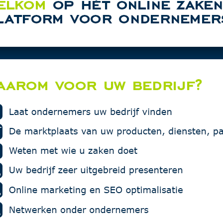
New Day a
CMS Work