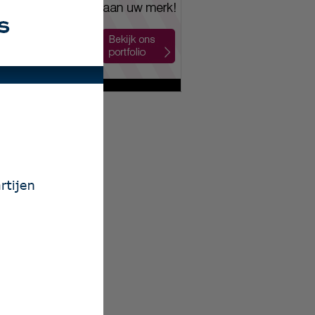
t Work
s