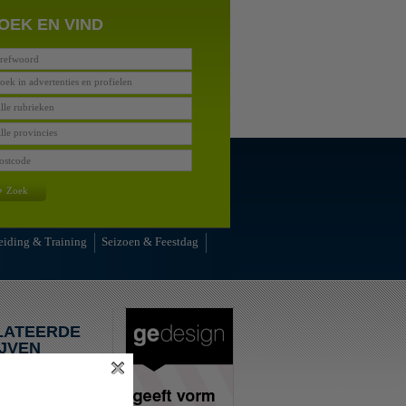
OEK EN VIND
oek in advertenties en profielen
lle rubrieken
lle provincies
»
Zoek
eiding & Training
Seizoen & Feestdag
LATEERDE
JVEN