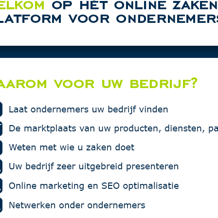
Plaats de eerste advertentie in deze
MZ Car Det
rubriek.
Vakgarage
Multiprote
Den Hertog