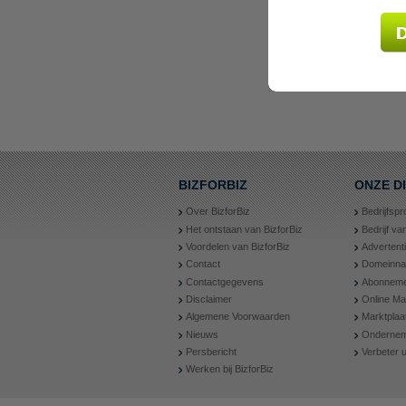
BIZFORBIZ
ONZE D
Over BizforBiz
Bedrijfspr
Het ontstaan van BizforBiz
Bedrijf v
Voordelen van BizforBiz
Advertent
Contact
Domeinn
Contactgegevens
Abonneme
Disclaimer
Online Ma
Algemene Voorwaarden
Marktplaa
Nieuws
Ondernem
Persbericht
Verbeter
Werken bij BizforBiz