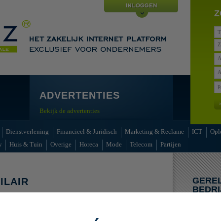
Z
Z
A
A
ADVERTENTIES
Bekijk de advertenties
Dienstverlening
Financieel & Juridisch
Marketing & Reclame
ICT
Opl
w
Huis & Tuin
Overige
Horeca
Mode
Telecom
Partijen
GERE
ILAIR
BEDRI
TAFELS