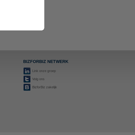
BIZFORBIZ NETWERK
Link onze groep
Volg ons
BizforBiz zakelijk