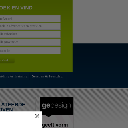
OEK EN VIND
oek in advertenties en profielen
lle rubrieken
lle provincies
»
Zoek
eiding & Training
Seizoen & Feestdag
LATEERDE
JVEN