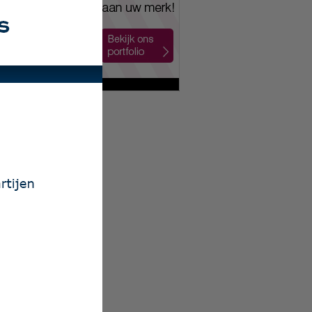
ailing Nijkerk
 Auto Nol BV
xion Nederland
 Mobiliteit