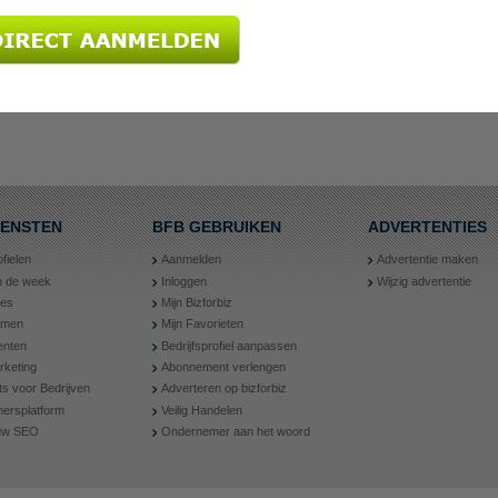
IENSTEN
BFB GEBRUIKEN
ADVERTENTIES
ofielen
Aanmelden
Advertentie maken
an de week
Inloggen
Wijzig advertentie
ies
Mijn Bizforbiz
amen
Mijn Favorieten
nten
Bedrijfsprofiel aanpassen
rketing
Abonnement verlengen
ts voor Bedrijven
Adverteren op bizforbiz
ersplatform
Veilig Handelen
 uw SEO
Ondernemer aan het woord