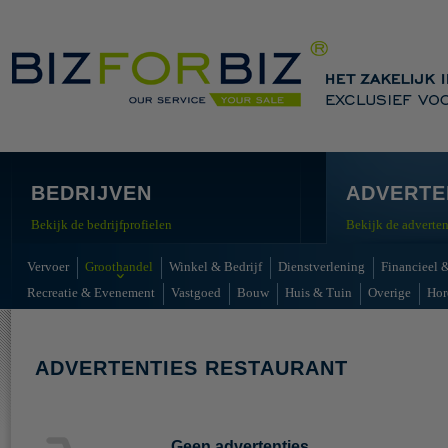
BEDRIJVEN
ADVERTE
Bekijk de bedrijfprofielen
Bekijk de adverten
Vervoer
Groothandel
Winkel & Bedrijf
Dienstverlening
Financieel &
Recreatie & Evenement
Vastgoed
Bouw
Huis & Tuin
Overige
Hor
ADVERTENTIES RESTAURANT
Geen advertenties