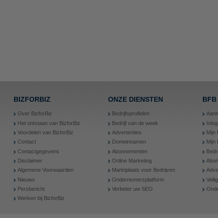
BIZFORBIZ
ONZE DIENSTEN
BFB
Over BizforBiz
Bedrijfsprofielen
Aanm
Het ontstaan van BizforBiz
Bedrijf van de week
Inlo
Voordelen van BizforBiz
Advertenties
Mijn 
Contact
Domeinnamen
Mijn
Contactgegevens
Abonnementen
Bedr
Disclaimer
Online Marketing
Abon
Algemene Voorwaarden
Marktplaats voor Bedrijven
Adve
Nieuws
Ondernemersplatform
Veil
Persbericht
Verbeter uw SEO
Onde
Werken bij BizforBiz