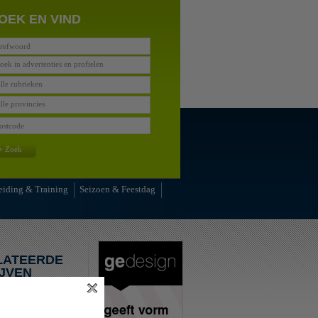
OEK EN VIND
oek in advertenties en profielen
lle rubrieken
lle provincies
»
Zoek
eiding & Training
Seizoen & Feestdag
LATEERDE
JVEN