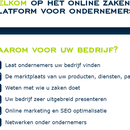
MZ Car Det
rtentie in deze rubriek.
Marco Bo
Multiprote
Den Hertog