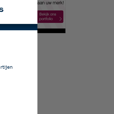
ailing Nijkerk
uman
xion Nederland
 Mobiliteit