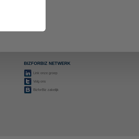
BIZFORBIZ NETWERK
Link onze groep
Volg ons
BizforBiz zakelijk