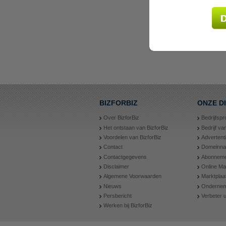
BIZFORBIZ
ONZE D
Over BizforBiz
Bedrijfspr
Het ontstaan van BizforBiz
Bedrijf v
Voordelen van BizforBiz
Advertent
Contact
Domeinn
Contactgegevens
Abonneme
Disclaimer
Online Ma
Algemene Voorwaarden
Marktplaa
Nieuws
Ondernem
Persbericht
Verbeter
Werken bij BizforBiz