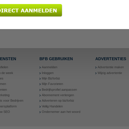
IENSTEN
BFB GEBRUIKEN
ADVERTENTIES
ofielen
Aanmelden
Advertentie maken
an de week
Inloggen
Wijzig advertentie
ies
Mijn Bizforbiz
amen
Mijn Favorieten
nten
Bedrijfsprofiel aanpassen
rketing
Abonnement verlengen
ts voor Bedrijven
Adverteren op bizforbiz
ersplatform
Veilig Handelen
 uw SEO
Ondernemer aan het woord