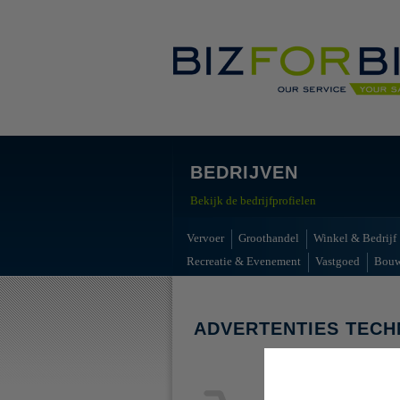
BEDRIJVEN
Bekijk de bedrijfprofielen
Vervoer
Groothandel
Winkel & Bedrijf
Recreatie & Evenement
Vastgoed
Bou
ADVERTENTIES TECH
Geen advert