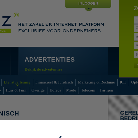
Z
Z
A
A
ADVERTENTIES
Bekijk de advertenties
Dienstverlening
Financieel & Juridisch
Marketing & Reclame
ICT
Opl
w
Huis & Tuin
Overige
Horeca
Mode
Telecom
Partijen
GERE
NISCH
BEDRI
enties