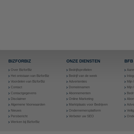
BIZFORBIZ
ONZE DIENSTEN
BFB
Over BizforBiz
Bedrijfsprofielen
Aanm
Het ontstaan van BizforBiz
Bedrijf van de week
Inlo
Voordelen van BizforBiz
Advertenties
Mijn 
Contact
Domeinnamen
Mijn
Contactgegevens
Abonnementen
Bedr
Disclaimer
Online Marketing
Abon
Algemene Voorwaarden
Marktplaats voor Bedrijven
Adve
Nieuws
Ondernemersplatform
Veil
Persbericht
Verbeter uw SEO
Onde
Werken bij BizforBiz