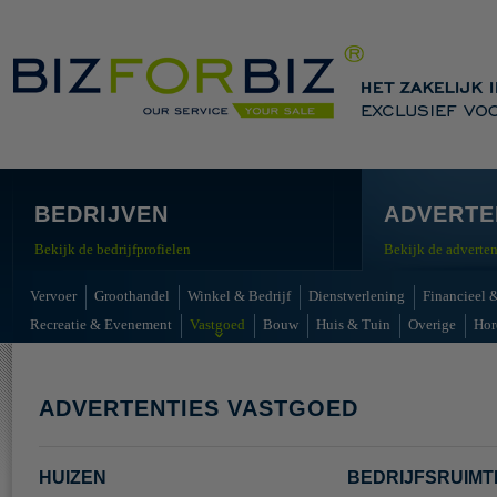
BEDRIJVEN
ADVERTE
Bekijk de bedrijfprofielen
Bekijk de adverten
Vervoer
Groothandel
Winkel & Bedrijf
Dienstverlening
Financieel &
Recreatie & Evenement
Vastgoed
Bouw
Huis & Tuin
Overige
Hor
ADVERTENTIES VASTGOED
HUIZEN
BEDRIJFSRUIMT