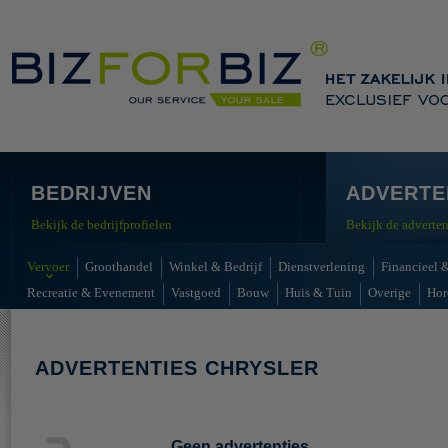
BEDRIJVEN
ADVERTE
Bekijk de bedrijfprofielen
Bekijk de adverten
Vervoer
Groothandel
Winkel & Bedrijf
Dienstverlening
Financieel &
Recreatie & Evenement
Vastgoed
Bouw
Huis & Tuin
Overige
Hor
ADVERTENTIES CHRYSLER
Geen advertenties