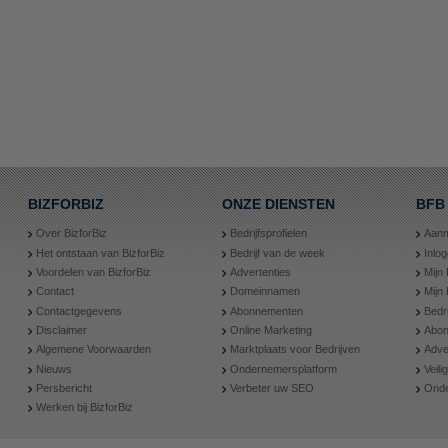
BIZFORBIZ
ONZE DIENSTEN
BFB
Over BizforBiz
Bedrijfsprofielen
Aanm
Het ontstaan van BizforBiz
Bedrijf van de week
Inlo
Voordelen van BizforBiz
Advertenties
Mijn 
Contact
Domeinnamen
Mijn
Contactgegevens
Abonnementen
Bedr
Disclaimer
Online Marketing
Abon
Algemene Voorwaarden
Marktplaats voor Bedrijven
Adve
Nieuws
Ondernemersplatform
Veil
Persbericht
Verbeter uw SEO
Onde
Werken bij BizforBiz