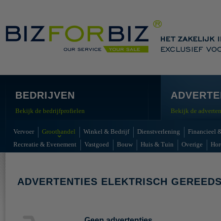
BEDRIJVEN
ADVERTE
Bekijk de bedrijfprofielen
Bekijk de adverten
Vervoer
Groothandel
Winkel & Bedrijf
Dienstverlening
Financieel &
Recreatie & Evenement
Vastgoed
Bouw
Huis & Tuin
Overige
Hor
ADVERTENTIES ELEKTRISCH GEREED
Geen advertenties