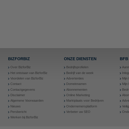
BIZFORBIZ
ONZE DIENSTEN
BFB
Over BizforBiz
Bedrijfsprofielen
Aanm
Het ontstaan van BizforBiz
Bedrijf van de week
Inlo
Voordelen van BizforBiz
Advertenties
Mijn 
Contact
Domeinnamen
Mijn
Contactgegevens
Abonnementen
Bedr
Disclaimer
Online Marketing
Abon
Algemene Voorwaarden
Marktplaats voor Bedrijven
Adve
Nieuws
Ondernemersplatform
Veil
Persbericht
Verbeter uw SEO
Onde
Werken bij BizforBiz