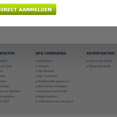
IENSTEN
BFB GEBRUIKEN
ADVERTENTIES
ofielen
Aanmelden
Advertentie maken
an de week
Inloggen
Wijzig advertentie
ies
Mijn Bizforbiz
amen
Mijn Favorieten
nten
Bedrijfsprofiel aanpassen
rketing
Abonnement verlengen
ts voor Bedrijven
Adverteren op bizforbiz
ersplatform
Veilig Handelen
 uw SEO
Ondernemer aan het woord