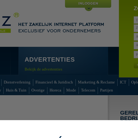
Z
Z
A
A
ADVERTENTIES
Bekijk de advertenties
Dienstverlening
Financieel & Juridisch
Marketing & Reclame
ICT
Opl
w
Huis & Tuin
Overige
Horeca
Mode
Telecom
Partijen
GERE
BEDRI
enties