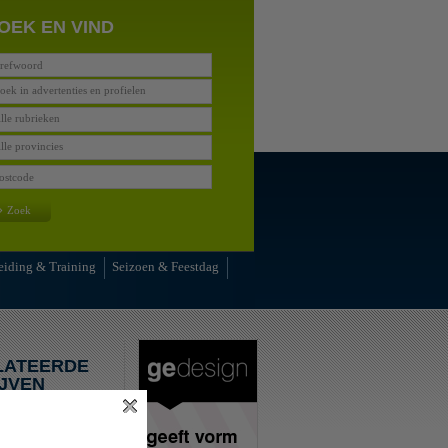
OEK EN VIND
oek in advertenties en profielen
lle rubrieken
lle provincies
»
Zoek
eiding & Training
Seizoen & Feestdag
LATEERDE
JVEN