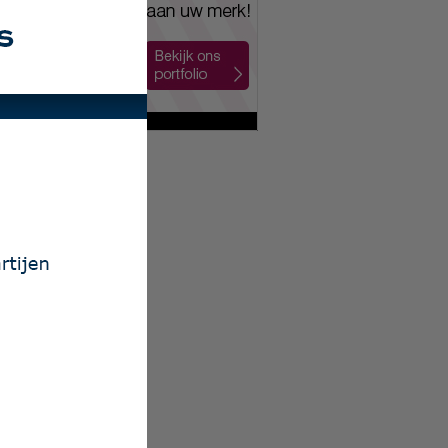
ailing Nijkerk
 Auto Nol BV
xion Nederland
 Mobiliteit