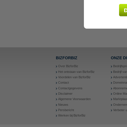
BIZFORBIZ
ONZE D
Over BizforBiz
Bedrijfspr
Het ontstaan van BizforBiz
Bedrijf v
Voordelen van BizforBiz
Advertent
Contact
Domeinn
Contactgegevens
Abonneme
Disclaimer
Online Ma
Algemene Voorwaarden
Marktplaa
Nieuws
Ondernem
Persbericht
Verbeter
Werken bij BizforBiz