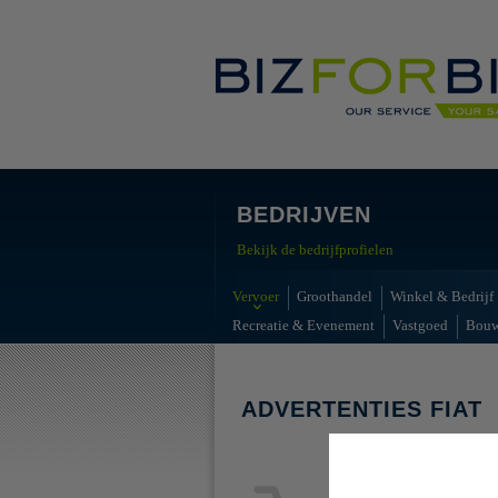
BEDRIJVEN
Bekijk de bedrijfprofielen
Vervoer
Groothandel
Winkel & Bedrijf
Recreatie & Evenement
Vastgoed
Bou
ADVERTENTIES FIAT
Geen advert