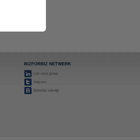
BIZFORBIZ NETWERK
Link onze groep
Volg ons
BizforBiz zakelijk