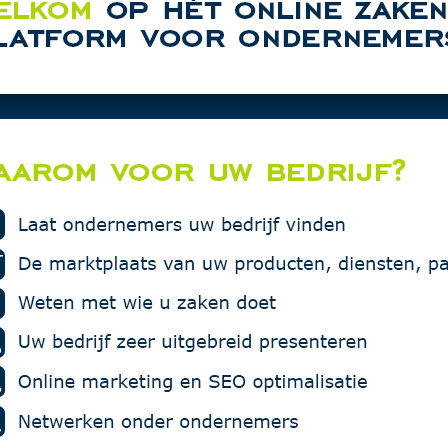
MZ Car Det
rtentie in deze rubriek.
Vakgarage
Multiprote
Den Hertog