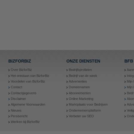
BIZFORBIZ
ONZE DIENSTEN
BFB
Over BizforBiz
Bedrijfsprofielen
Aanm
Het ontstaan van BizforBiz
Bedrijf van de week
Inlo
Voordelen van BizforBiz
Advertenties
Mijn 
Contact
Domeinnamen
Mijn
Contactgegevens
Abonnementen
Bedr
Disclaimer
Online Marketing
Abon
Algemene Voorwaarden
Marktplaats voor Bedrijven
Adve
Nieuws
Ondernemersplatform
Veil
Persbericht
Verbeter uw SEO
Onde
Werken bij BizforBiz