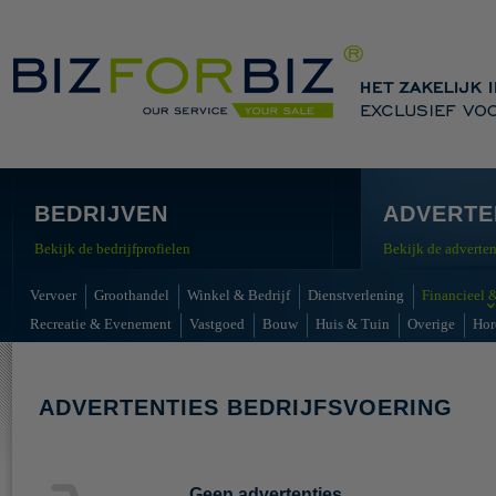
BEDRIJVEN
ADVERTE
Bekijk de bedrijfprofielen
Bekijk de adverten
Vervoer
Groothandel
Winkel & Bedrijf
Dienstverlening
Financieel &
Recreatie & Evenement
Vastgoed
Bouw
Huis & Tuin
Overige
Hor
ADVERTENTIES BEDRIJFSVOERING
Geen advertenties