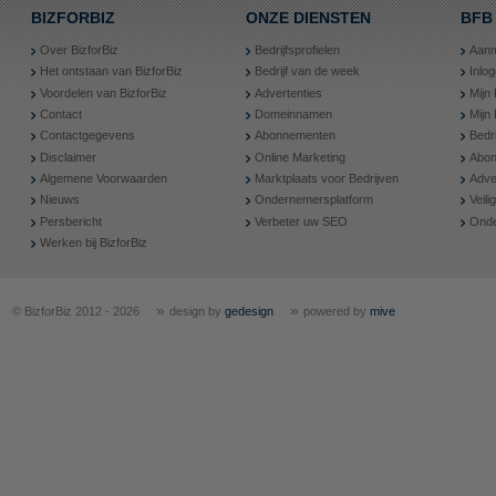
BIZFORBIZ
ONZE DIENSTEN
BFB
Over BizforBiz
Bedrijfsprofielen
Aanm
Het ontstaan van BizforBiz
Bedrijf van de week
Inlo
Voordelen van BizforBiz
Advertenties
Mijn 
Contact
Domeinnamen
Mijn
Contactgegevens
Abonnementen
Bedr
Disclaimer
Online Marketing
Abon
Algemene Voorwaarden
Marktplaats voor Bedrijven
Adve
Nieuws
Ondernemersplatform
Veil
Persbericht
Verbeter uw SEO
Onde
Werken bij BizforBiz
»
»
© BizforBiz 2012 - 2026
design by
gedesign
powered by
mive