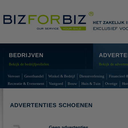
BEDRIJVEN
ADVERTE
Bekijk de bedrijfprofielen
Bekijk de adverten
Vervoer
Groothandel
Winkel & Bedrijf
Dienstverlening
Financieel &
Recreatie & Evenement
Vastgoed
Bouw
Huis & Tuin
Overige
Hor
ADVERTENTIES SCHOENEN
Geen advertenties