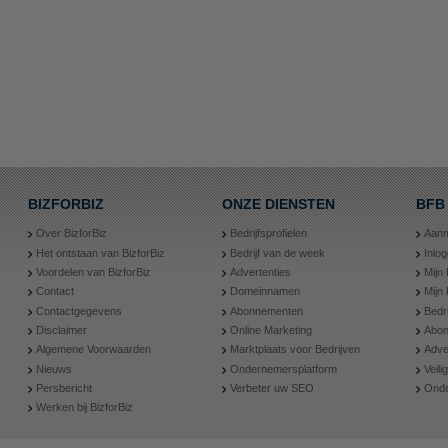
BIZFORBIZ
ONZE DIENSTEN
BFB
Over BizforBiz
Bedrijfsprofielen
Aanm
Het ontstaan van BizforBiz
Bedrijf van de week
Inlo
Voordelen van BizforBiz
Advertenties
Mijn 
Contact
Domeinnamen
Mijn
Contactgegevens
Abonnementen
Bedr
Disclaimer
Online Marketing
Abon
Algemene Voorwaarden
Marktplaats voor Bedrijven
Adve
Nieuws
Ondernemersplatform
Veil
Persbericht
Verbeter uw SEO
Onde
Werken bij BizforBiz