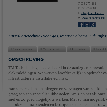
T. 033-2778181
F. 033-2778381
E.
info@tm-techniek.nl
W.
www.tm-techniek.nl
Installatietechniek voor gas, water en electra in de infra
»
»
»
»
Contactpersonen
Meer informatie
Certificaten
Presentati
OMSCHRIJVING
TM Techniek is gespecialiseerd in de aanleg en renovatie 
elektraleidingen. We werken hoofdzakelijk in opdracht v
infrastructurele installatietechniek.
Aannemers die het aanleggen en vervangen van hoofd- en
graag aan een specialist uitbesteden. We zien het als onz
snel en zo goed mogelijk te werken. Met zo min mogelijk 
betrokken omwonenden en bedrijven en met een betrouwba