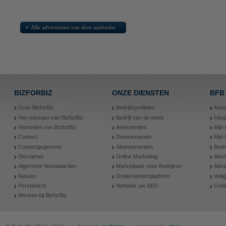
»
Alle advertenties van deze aanbieder
BIZFORBIZ
ONZE DIENSTEN
BFB
Over BizforBiz
Bedrijfsprofielen
Aanm
Het ontstaan van BizforBiz
Bedrijf van de week
Inlo
Voordelen van BizforBiz
Advertenties
Mijn 
Contact
Domeinnamen
Mijn
Contactgegevens
Abonnementen
Bedr
Disclaimer
Online Marketing
Abon
Algemene Voorwaarden
Marktplaats voor Bedrijven
Adve
Nieuws
Ondernemersplatform
Veil
Persbericht
Verbeter uw SEO
Onde
Werken bij BizforBiz