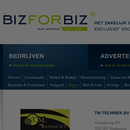
BEDRIJVEN
ADVERTE
Bekijk de bedrijfprofielen
Bekijk de adver
Vervoer
Groothandel
Winkel & Bedrijf
Dienstverlening
Financieel &
Recreatie & Evenement
Vastgoed
Bouw
Huis & Tuin
Overige
Hor
TM TECHNIEK BV
Voskuilerweg 49A
3931 MV Woudenberg