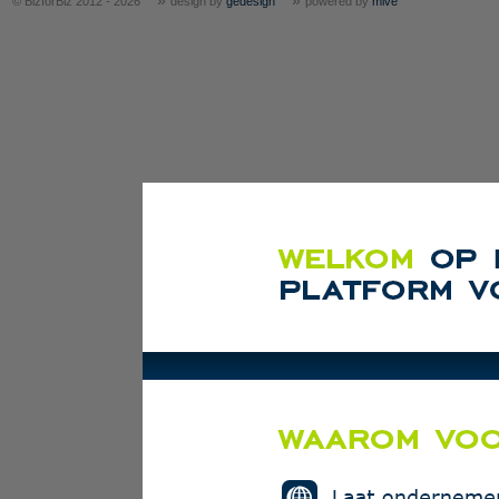
»
»
© BizforBiz 2012 - 2026
design by
gedesign
powered by
mive