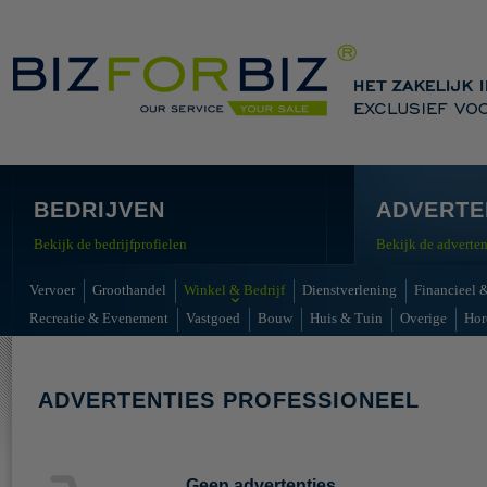
BEDRIJVEN
ADVERTE
Bekijk de bedrijfprofielen
Bekijk de adverten
Vervoer
Groothandel
Winkel & Bedrijf
Dienstverlening
Financieel &
Recreatie & Evenement
Vastgoed
Bouw
Huis & Tuin
Overige
Hor
ADVERTENTIES PROFESSIONEEL
Geen advertenties