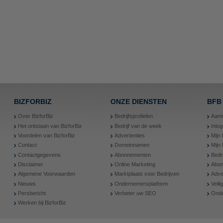
BIZFORBIZ
ONZE DIENSTEN
BFB
Over BizforBiz
Bedrijfsprofielen
Aanm
Het ontstaan van BizforBiz
Bedrijf van de week
Inlo
Voordelen van BizforBiz
Advertenties
Mijn 
Contact
Domeinnamen
Mijn
Contactgegevens
Abonnementen
Bedr
Disclaimer
Online Marketing
Abon
Algemene Voorwaarden
Marktplaats voor Bedrijven
Adve
Nieuws
Ondernemersplatform
Veil
Persbericht
Verbeter uw SEO
Onde
Werken bij BizforBiz