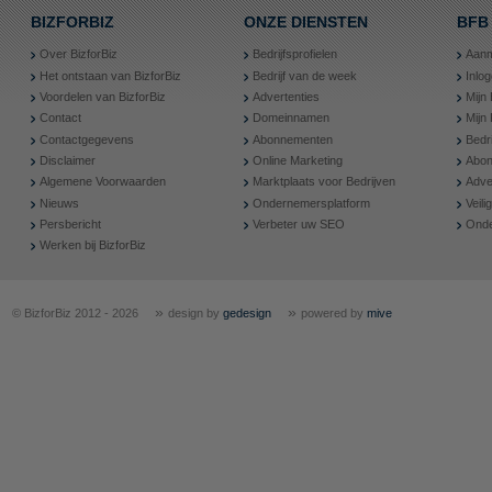
BIZFORBIZ
ONZE DIENSTEN
BFB
Over BizforBiz
Bedrijfsprofielen
Aanm
Het ontstaan van BizforBiz
Bedrijf van de week
Inlo
Voordelen van BizforBiz
Advertenties
Mijn 
Contact
Domeinnamen
Mijn
Contactgegevens
Abonnementen
Bedr
Disclaimer
Online Marketing
Abon
Algemene Voorwaarden
Marktplaats voor Bedrijven
Adve
Nieuws
Ondernemersplatform
Veil
Persbericht
Verbeter uw SEO
Onde
Werken bij BizforBiz
»
»
© BizforBiz 2012 - 2026
design by
gedesign
powered by
mive