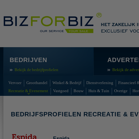
BEDRIJVEN
ADVERTE
Bekijk de bedrijfprofielen
Bekijk de adver
Vervoer
Groothandel
Winkel & Bedrijf
Dienstverlening
Financieel &
Recreatie & Evenement
Vastgoed
Bouw
Huis & Tuin
Overige
Hor
BEDRIJFSPROFIELEN RECREATIE & E
Espida