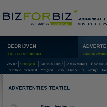
BEDRIJVEN
ADVERTE
Bekijk de bedrijfprofielen
Bekijk de adverten
Vervoer
Groothandel
Winkel & Bedrijf
Dienstverlening
Financieel &
Recreatie & Evenement
Vastgoed
Bouw
Huis & Tuin
Overige
Hor
ADVERTENTIES TEXTIEL
Geen advertenties