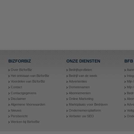
BIZFORBIZ
ONZE DIENSTEN
BFB
Over BizforBiz
Bedrijfsprofielen
Aanm
Het ontstaan van BizforBiz
Bedrijf van de week
Inlo
Voordelen van BizforBiz
Advertenties
Mijn 
Contact
Domeinnamen
Mijn
Contactgegevens
Abonnementen
Bedr
Disclaimer
Online Marketing
Abon
Algemene Voorwaarden
Marktplaats voor Bedrijven
Adve
Nieuws
Ondernemersplatform
Veil
Persbericht
Verbeter uw SEO
Onde
Werken bij BizforBiz