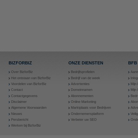
BIZFORBIZ
ONZE DIENSTEN
BFB
Over BizforBiz
Bedrijfsprofielen
Aanm
Het ontstaan van BizforBiz
Bedrijf van de week
Inlo
Voordelen van BizforBiz
Advertenties
Mijn 
Contact
Domeinnamen
Mijn
Contactgegevens
Abonnementen
Bedr
Disclaimer
Online Marketing
Abon
Algemene Voorwaarden
Marktplaats voor Bedrijven
Adve
Nieuws
Ondernemersplatform
Veil
Persbericht
Verbeter uw SEO
Onde
Werken bij BizforBiz