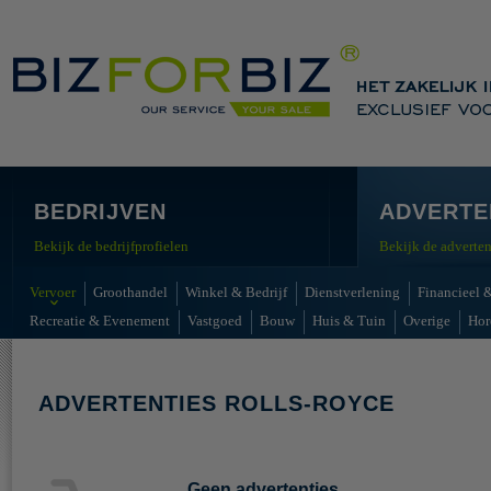
BEDRIJVEN
ADVERTE
Bekijk de bedrijfprofielen
Bekijk de adverten
Vervoer
Groothandel
Winkel & Bedrijf
Dienstverlening
Financieel &
Recreatie & Evenement
Vastgoed
Bouw
Huis & Tuin
Overige
Hor
ADVERTENTIES ROLLS-ROYCE
Geen advertenties