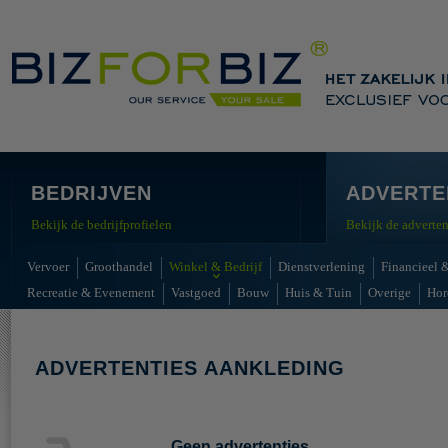
BEDRIJVEN
ADVERTE
Bekijk de bedrijfprofielen
Bekijk de adverten
Vervoer
Groothandel
Winkel & Bedrijf
Dienstverlening
Financieel &
Recreatie & Evenement
Vastgoed
Bouw
Huis & Tuin
Overige
Hor
ADVERTENTIES AANKLEDING
Geen advertenties