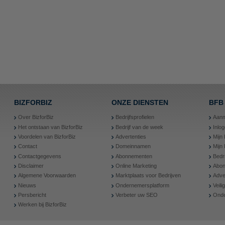
BIZFORBIZ
ONZE DIENSTEN
BFB
Over BizforBiz
Bedrijfsprofielen
Aanm
Het ontstaan van BizforBiz
Bedrijf van de week
Inlo
Voordelen van BizforBiz
Advertenties
Mijn 
Contact
Domeinnamen
Mijn
Contactgegevens
Abonnementen
Bedr
Disclaimer
Online Marketing
Abon
Algemene Voorwaarden
Marktplaats voor Bedrijven
Adve
Nieuws
Ondernemersplatform
Veil
Persbericht
Verbeter uw SEO
Onde
Werken bij BizforBiz