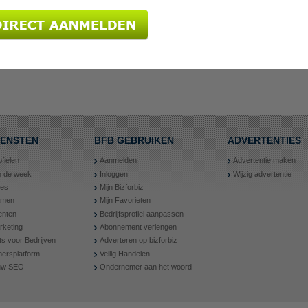
IENSTEN
BFB GEBRUIKEN
ADVERTENTIES
ofielen
Aanmelden
Advertentie maken
an de week
Inloggen
Wijzig advertentie
ies
Mijn Bizforbiz
amen
Mijn Favorieten
nten
Bedrijfsprofiel aanpassen
rketing
Abonnement verlengen
ts voor Bedrijven
Adverteren op bizforbiz
ersplatform
Veilig Handelen
 uw SEO
Ondernemer aan het woord