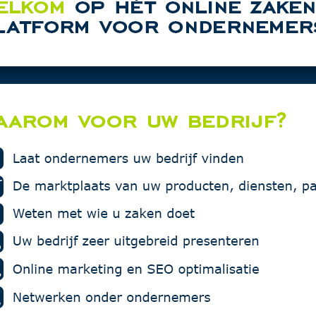
rtentie in deze rubriek.
Vakgarage
Multi Profi
Phreeze St
Seldenrijk