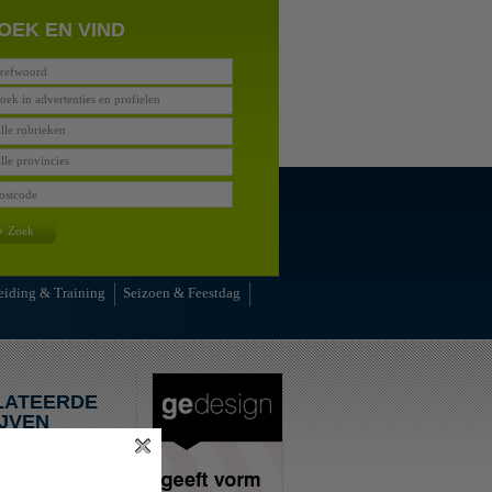
OEK EN VIND
oek in advertenties en profielen
lle rubrieken
lle provincies
»
Zoek
eiding & Training
Seizoen & Feestdag
LATEERDE
JVEN