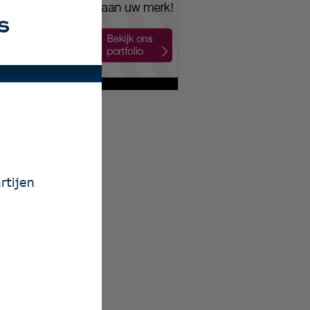
 Auto Nol BV
el
ore
 BV