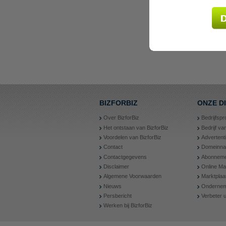
BIZFORBIZ
ONZE D
Over BizforBiz
Bedrijfspr
Het ontstaan van BizforBiz
Bedrijf v
Voordelen van BizforBiz
Advertent
Contact
Domeinn
Contactgegevens
Abonneme
Disclaimer
Online Ma
Algemene Voorwaarden
Marktplaa
Nieuws
Ondernem
Persbericht
Verbeter
Werken bij BizforBiz