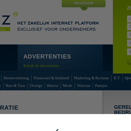
Z
Z
A
A
ADVERTENTIES
Bekijk de advertenties
Dienstverlening
Financieel & Juridisch
Marketing & Reclame
ICT
Opl
w
Huis & Tuin
Overige
Horeca
Mode
Telecom
Partijen
GERE
RATIE
BEDRI
enties