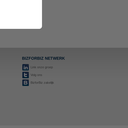
BIZFORBIZ NETWERK
Link onze groep
Volg ons
BizforBiz zakelijk