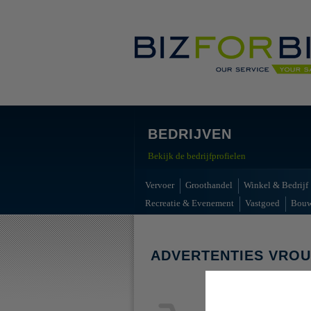
BEDRIJVEN
Bekijk de bedrijfprofielen
Vervoer
Groothandel
Winkel & Bedrijf
Recreatie & Evenement
Vastgoed
Bou
ADVERTENTIES VRO
Geen advert