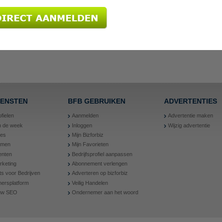
IENSTEN
BFB GEBRUIKEN
ADVERTENTIES
ofielen
Aanmelden
Advertentie maken
an de week
Inloggen
Wijzig advertentie
ies
Mijn Bizforbiz
amen
Mijn Favorieten
nten
Bedrijfsprofiel aanpassen
rketing
Abonnement verlengen
ts voor Bedrijven
Adverteren op bizforbiz
ersplatform
Veilig Handelen
 uw SEO
Ondernemer aan het woord