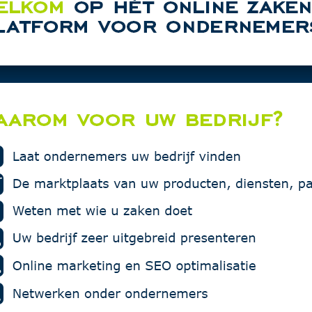
The Tailors
rtentie in deze rubriek.