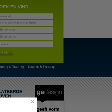
OEK EN VIND
oek in advertenties en profielen
lle rubrieken
lle provincies
»
Zoek
eiding & Training
Seizoen & Feestdag
LATEERDE
JVEN