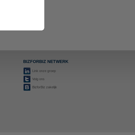
BIZFORBIZ NETWERK
Link onze groep
Volg ons
BizforBiz zakelijk