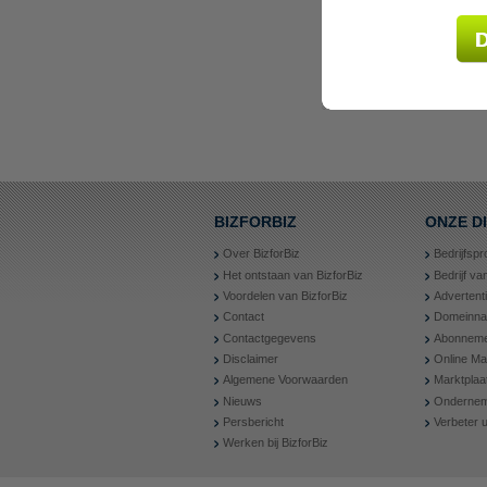
BIZFORBIZ
ONZE D
Over BizforBiz
Bedrijfspr
Het ontstaan van BizforBiz
Bedrijf v
Voordelen van BizforBiz
Advertent
Contact
Domeinn
Contactgegevens
Abonneme
Disclaimer
Online Ma
Algemene Voorwaarden
Marktplaa
Nieuws
Ondernem
Persbericht
Verbeter
Werken bij BizforBiz