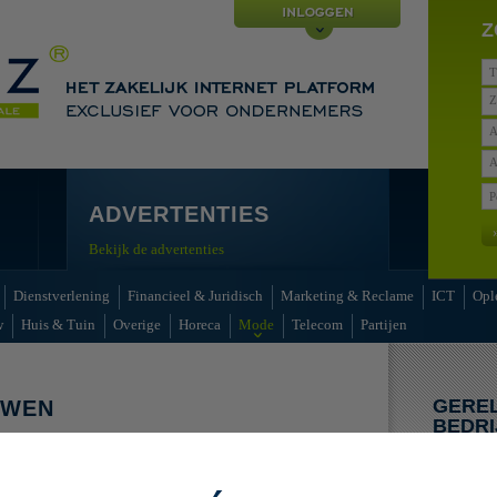
Z
Z
A
A
ADVERTENTIES
Bekijk de advertenties
Dienstverlening
Financieel & Juridisch
Marketing & Reclame
ICT
Opl
w
Huis & Tuin
Overige
Horeca
Mode
Telecom
Partijen
GERE
UWEN
BEDRI
enties