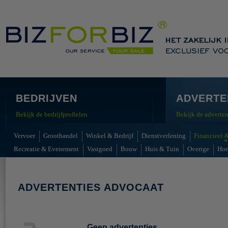
BEDRIJVEN
ADVERTE
Bekijk de bedrijfprofielen
Bekijk de adverten
Vervoer
Groothandel
Winkel & Bedrijf
Dienstverlening
Financieel &
Recreatie & Evenement
Vastgoed
Bouw
Huis & Tuin
Overige
Hor
ADVERTENTIES ADVOCAAT
Geen advertenties