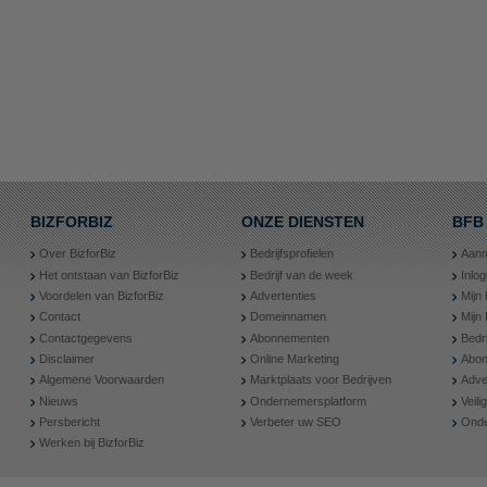
BIZFORBIZ
ONZE DIENSTEN
BFB
Over BizforBiz
Bedrijfsprofielen
Aanm
Het ontstaan van BizforBiz
Bedrijf van de week
Inlo
Voordelen van BizforBiz
Advertenties
Mijn 
Contact
Domeinnamen
Mijn
Contactgegevens
Abonnementen
Bedr
Disclaimer
Online Marketing
Abon
Algemene Voorwaarden
Marktplaats voor Bedrijven
Adve
Nieuws
Ondernemersplatform
Veil
Persbericht
Verbeter uw SEO
Onde
Werken bij BizforBiz