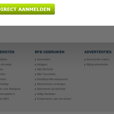
IENSTEN
BFB GEBRUIKEN
ADVERTENTIES
ofielen
Aanmelden
Advertentie maken
an de week
Inloggen
Wijzig advertentie
ies
Mijn Bizforbiz
amen
Mijn Favorieten
nten
Bedrijfsprofiel aanpassen
rketing
Abonnement verlengen
ts voor Bedrijven
Adverteren op bizforbiz
ersplatform
Veilig Handelen
 uw SEO
Ondernemer aan het woord