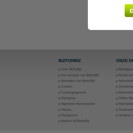
BIZFORBIZ
ONZE D
Over BizforBiz
Bedrijfspr
Het ontstaan van BizforBiz
Bedrijf v
Voordelen van BizforBiz
Advertent
Contact
Domeinn
Contactgegevens
Abonneme
Disclaimer
Online Ma
Algemene Voorwaarden
Marktplaa
Nieuws
Ondernem
Persbericht
Verbeter
Werken bij BizforBiz