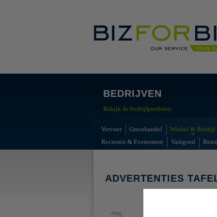
BEDRIJVEN
Bekijk de bedrijfprofielen
Vervoer
Groothandel
Winkel & Bedrijf
Recreatie & Evenement
Vastgoed
Bou
ADVERTENTIES TAFE
Geen advert