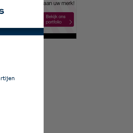
ailing Nijkerk
 Auto Nol BV
xion Nederland
 Mobiliteit