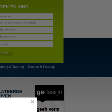
OEK EN VIND
oek in advertenties en profielen
lle rubrieken
lle provincies
»
Zoek
eiding & Training
Seizoen & Feestdag
LATEERDE
JVEN