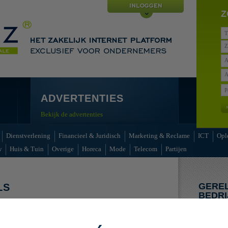
Z
Z
A
A
ADVERTENTIES
Bekijk de advertenties
Dienstverlening
Financieel & Juridisch
Marketing & Reclame
ICT
Opl
w
Huis & Tuin
Overige
Horeca
Mode
Telecom
Partijen
GERE
LS
BEDRI
enties