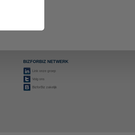
BIZFORBIZ NETWERK
Link onze groep
Volg ons
BizforBiz zakelijk