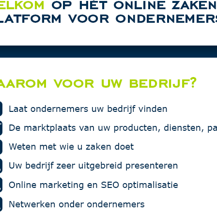
MZ Car Det
rtentie in deze rubriek.
Vakgarage
Multiprote
Den Hertog