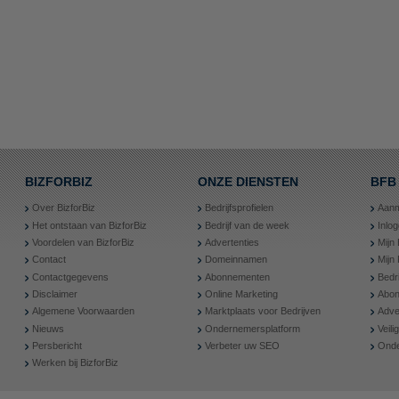
BIZFORBIZ
ONZE DIENSTEN
BFB
Over BizforBiz
Bedrijfsprofielen
Aanm
Het ontstaan van BizforBiz
Bedrijf van de week
Inlo
Voordelen van BizforBiz
Advertenties
Mijn 
Contact
Domeinnamen
Mijn
Contactgegevens
Abonnementen
Bedr
Disclaimer
Online Marketing
Abon
Algemene Voorwaarden
Marktplaats voor Bedrijven
Adve
Nieuws
Ondernemersplatform
Veil
Persbericht
Verbeter uw SEO
Onde
Werken bij BizforBiz