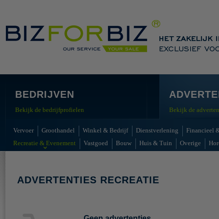
BEDRIJVEN
ADVERTE
Bekijk de bedrijfprofielen
Bekijk de adverten
Vervoer
Groothandel
Winkel & Bedrijf
Dienstverlening
Financieel &
Recreatie & Evenement
Vastgoed
Bouw
Huis & Tuin
Overige
Hor
ADVERTENTIES RECREATIE
Geen advertenties