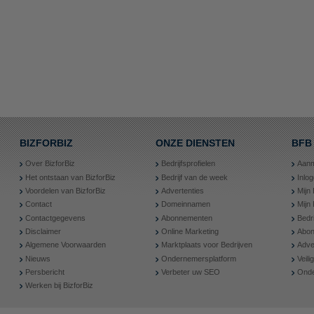
BIZFORBIZ
ONZE DIENSTEN
BFB
Over BizforBiz
Bedrijfsprofielen
Aanm
Het ontstaan van BizforBiz
Bedrijf van de week
Inlo
Voordelen van BizforBiz
Advertenties
Mijn 
Contact
Domeinnamen
Mijn
Contactgegevens
Abonnementen
Bedr
Disclaimer
Online Marketing
Abon
Algemene Voorwaarden
Marktplaats voor Bedrijven
Adve
Nieuws
Ondernemersplatform
Veil
Persbericht
Verbeter uw SEO
Onde
Werken bij BizforBiz