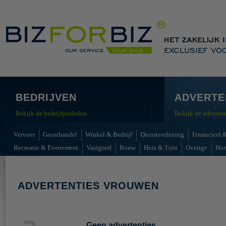
BEDRIJVEN
ADVERTE
Bekijk de bedrijfprofielen
Bekijk de adverten
Vervoer
Groothandel
Winkel & Bedrijf
Dienstverlening
Financieel &
Recreatie & Evenement
Vastgoed
Bouw
Huis & Tuin
Overige
Hor
ADVERTENTIES VROUWEN
Geen advertenties