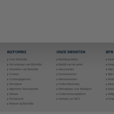
BIZFORBIZ
ONZE DIENSTEN
BFB
Over BizforBiz
Bedrijfsprofielen
Aanm
Het ontstaan van BizforBiz
Bedrijf van de week
Inlo
Voordelen van BizforBiz
Advertenties
Mijn 
Contact
Domeinnamen
Mijn
Contactgegevens
Abonnementen
Bedr
Disclaimer
Online Marketing
Abon
Algemene Voorwaarden
Marktplaats voor Bedrijven
Adve
Nieuws
Ondernemersplatform
Veil
Persbericht
Verbeter uw SEO
Onde
Werken bij BizforBiz