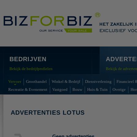
BEDRIJVEN
ADVERTE
Bekijk de bedrijfprofielen
Bekijk de adverten
Vervoer
Groothandel
Winkel & Bedrijf
Dienstverlening
Financieel &
Recreatie & Evenement
Vastgoed
Bouw
Huis & Tuin
Overige
Hor
ADVERTENTIES LOTUS
Geen advertenties