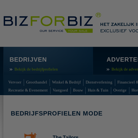
BEDRIJVEN
ADVERTE
Bekijk de bedrijfprofielen
Bekijk de adver
Vervoer
Groothandel
Winkel & Bedrijf
Dienstverlening
Financieel &
Recreatie & Evenement
Vastgoed
Bouw
Huis & Tuin
Overige
Hor
BEDRIJFSPROFIELEN MODE
The Tailors