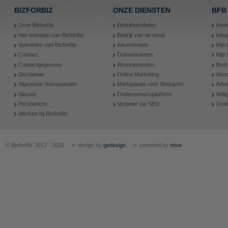
BIZFORBIZ
ONZE DIENSTEN
BFB
Over BizforBiz
Bedrijfsprofielen
Aanm
Het ontstaan van BizforBiz
Bedrijf van de week
Inlo
Voordelen van BizforBiz
Advertenties
Mijn 
Contact
Domeinnamen
Mijn
Contactgegevens
Abonnementen
Bedr
Disclaimer
Online Marketing
Abon
Algemene Voorwaarden
Marktplaats voor Bedrijven
Adve
Nieuws
Ondernemersplatform
Veil
Persbericht
Verbeter uw SEO
Onde
Werken bij BizforBiz
»
»
© BizforBiz 2012 - 2026
design by
gedesign
powered by
mive