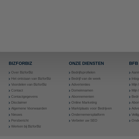
BIZFORBIZ
ONZE DIENSTEN
BFB
Over BizforBiz
Bedrijfsprofielen
Aanm
Het ontstaan van BizforBiz
Bedrijf van de week
Inlo
Voordelen van BizforBiz
Advertenties
Mijn 
Contact
Domeinnamen
Mijn
Contactgegevens
Abonnementen
Bedr
Disclaimer
Online Marketing
Abon
Algemene Voorwaarden
Marktplaats voor Bedrijven
Adve
Nieuws
Ondernemersplatform
Veil
Persbericht
Verbeter uw SEO
Onde
Werken bij BizforBiz