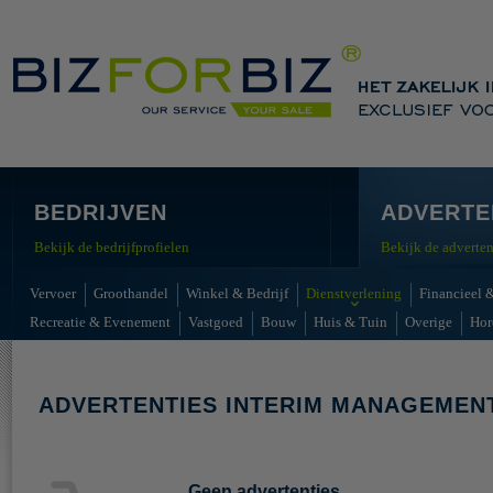
BEDRIJVEN
ADVERTE
Bekijk de bedrijfprofielen
Bekijk de adverten
Vervoer
Groothandel
Winkel & Bedrijf
Dienstverlening
Financieel &
Recreatie & Evenement
Vastgoed
Bouw
Huis & Tuin
Overige
Hor
ADVERTENTIES INTERIM MANAGEMEN
Geen advertenties