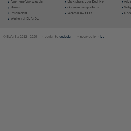
Algemene Voorwaarden
Marktplaats voor Bedrijven
Adve
Nieuws
Ondernemersplatform
Veil
Persbericht
Verbeter uw SEO
Onde
Werken bij BizforBiz
»
»
© BizforBiz 2012 - 2026
design by
gedesign
powered by
mive