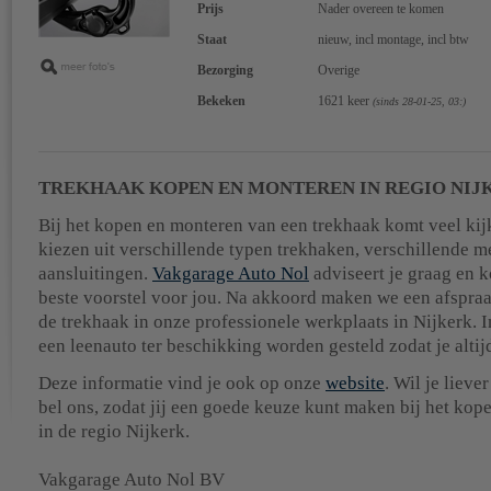
Prijs
Nader overeen te komen
Staat
nieuw, incl montage, incl btw
Bezorging
Overige
Bekeken
1621 keer
(sinds 28-01-25, 03:)
TREKHAAK KOPEN EN MONTEREN IN REGIO NIJ
Bij het kopen en monteren van een trekhaak komt veel kij
kiezen uit verschillende typen trekhaken, verschillende 
aansluitingen.
Vakgarage Auto Nol
adviseert je graag en 
beste voorstel voor jou. Na akkoord maken we een afspra
de trekhaak in onze professionele werkplaats in Nijkerk. I
een leenauto ter beschikking worden gesteld zodat je altijd
Deze informatie vind je ook op onze
website
. Wil je lieve
bel ons, zodat jij een goede keuze kunt maken bij het kop
in de regio Nijkerk.
Vakgarage Auto Nol BV