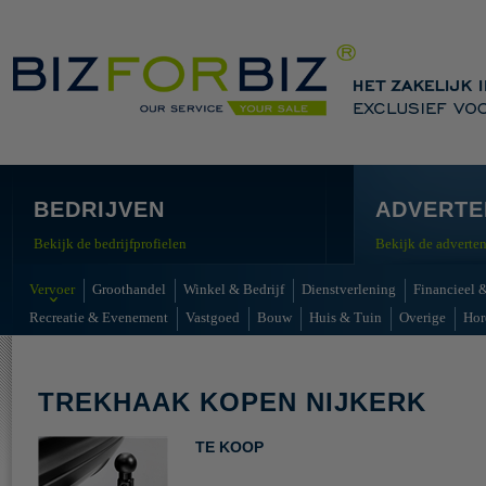
BEDRIJVEN
ADVERTE
Bekijk de bedrijfprofielen
Bekijk de adverten
Vervoer
Groothandel
Winkel & Bedrijf
Dienstverlening
Financieel &
Recreatie & Evenement
Vastgoed
Bouw
Huis & Tuin
Overige
Hor
TREKHAAK KOPEN NIJKERK
TE KOOP