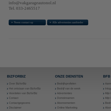
info@vakgarageautonol.nl
Tel. 033-2465517
»
»
Neem contact op
Alle advertenties aanbieder
BIZFORBIZ
ONZE DIENSTEN
BFB
Over BizforBiz
Bedrijfsprofielen
Aanm
Het ontstaan van BizforBiz
Bedrijf van de week
Inlo
Voordelen van BizforBiz
Advertenties
Mijn 
Contact
Domeinnamen
Mijn
Contactgegevens
Abonnementen
Bedr
Disclaimer
Online Marketing
Abon