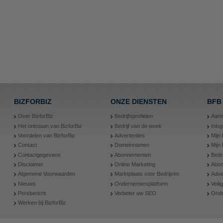
BIZFORBIZ
ONZE DIENSTEN
BFB
Over BizforBiz
Bedrijfsprofielen
Aanm
Het ontstaan van BizforBiz
Bedrijf van de week
Inlo
Voordelen van BizforBiz
Advertenties
Mijn 
Contact
Domeinnamen
Mijn
Contactgegevens
Abonnementen
Bedr
Disclaimer
Online Marketing
Abon
Algemene Voorwaarden
Marktplaats voor Bedrijven
Adve
Nieuws
Ondernemersplatform
Veil
Persbericht
Verbeter uw SEO
Onde
Werken bij BizforBiz