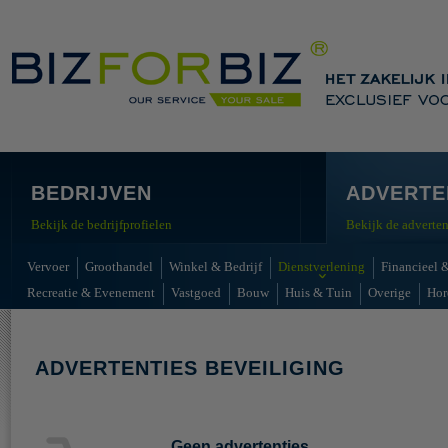
BEDRIJVEN
ADVERTE
Bekijk de bedrijfprofielen
Bekijk de adverten
Vervoer
Groothandel
Winkel & Bedrijf
Dienstverlening
Financieel &
Recreatie & Evenement
Vastgoed
Bouw
Huis & Tuin
Overige
Hor
ADVERTENTIES BEVEILIGING
Geen advertenties