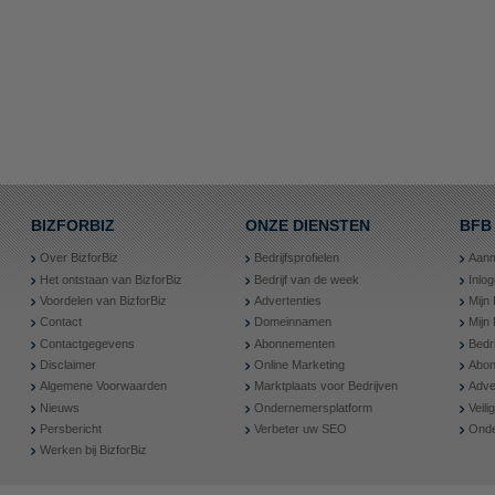
BIZFORBIZ
ONZE DIENSTEN
BFB
Over BizforBiz
Bedrijfsprofielen
Aanm
Het ontstaan van BizforBiz
Bedrijf van de week
Inlo
Voordelen van BizforBiz
Advertenties
Mijn 
Contact
Domeinnamen
Mijn
Contactgegevens
Abonnementen
Bedr
Disclaimer
Online Marketing
Abon
Algemene Voorwaarden
Marktplaats voor Bedrijven
Adve
Nieuws
Ondernemersplatform
Veil
Persbericht
Verbeter uw SEO
Onde
Werken bij BizforBiz