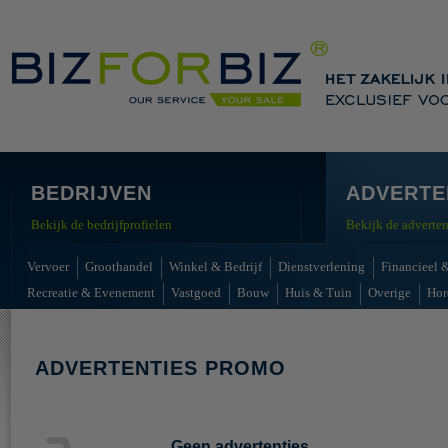
BEDRIJVEN
ADVERTE
Bekijk de bedrijfprofielen
Bekijk de adverten
Vervoer
Groothandel
Winkel & Bedrijf
Dienstverlening
Financieel &
Recreatie & Evenement
Vastgoed
Bouw
Huis & Tuin
Overige
Hor
ADVERTENTIES PROMO
Geen advertenties