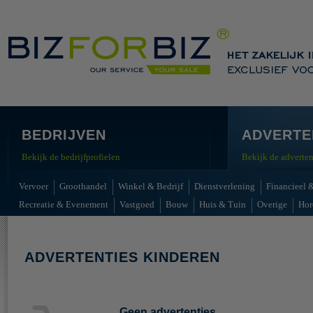
BEDRIJVEN
ADVERTE
Bekijk de bedrijfprofielen
Bekijk de adverten
Vervoer
Groothandel
Winkel & Bedrijf
Dienstverlening
Financieel &
Recreatie & Evenement
Vastgoed
Bouw
Huis & Tuin
Overige
Hor
ADVERTENTIES KINDEREN
Geen advertenties