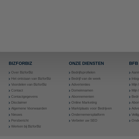
BIZFORBIZ
ONZE DIENSTEN
BFB
Over BizforBiz
Bedrijfsprofielen
Aanm
Het ontstaan van BizforBiz
Bedrijf van de week
Inlo
Voordelen van BizforBiz
Advertenties
Mijn 
Contact
Domeinnamen
Mijn
Contactgegevens
Abonnementen
Bedr
Disclaimer
Online Marketing
Abon
Algemene Voorwaarden
Marktplaats voor Bedrijven
Adve
Nieuws
Ondernemersplatform
Veil
Persbericht
Verbeter uw SEO
Onde
Werken bij BizforBiz